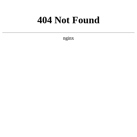
网站地图
文化衫定做分类
首页
工装
工服
西装
衬衫
职业装
工作服
T恤
企业服装
文化衫
关于我们
工装图片
工装加工厂家
西服定做
西服定制
商务西服厂家
西装订做