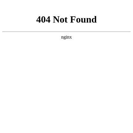
网站地图
文化衫定做分类
首页
工装
工服
西装
衬衫
职业装
工作服
T恤
企业服装
文化衫
关于我们
工装图片
工装加工厂家
西服定做
西服定制
商务西服厂家
西装订做