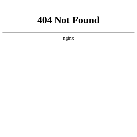
网站地图
文化衫定做分类
首页
工装
工服
西装
衬衫
职业装
工作服
T恤
企业服装
文化衫
关于我们
工装图片
工装加工厂家
西服定做
西服定制
商务西服厂家
西装订做