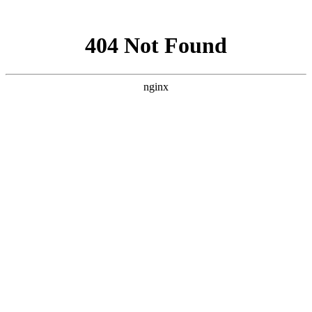
网站地图
文化衫定做分类
首页
工装
工服
西装
衬衫
职业装
工作服
T恤
企业服装
文化衫
关于我们
工装
西服
西装
工服
衬衫
职业装