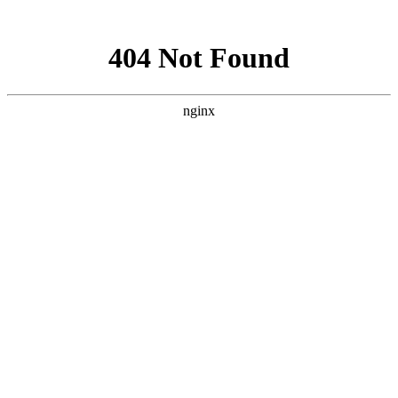
网站地图
文化衫定做分类
首页
工装
工服
西装
衬衫
职业装
工作服
T恤
企业服装
文化衫
关于我们
工装
西服
西装
工服
衬衫
职业装