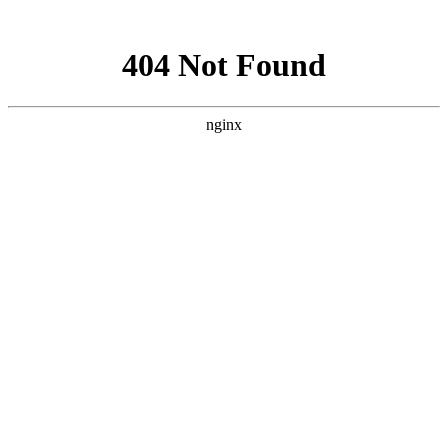
网站地图
文化衫定做分类
首页
工装
工服
西装
衬衫
职业装
工作服
T恤
企业服装
文化衫
关于我们
工装图片
工装加工厂家
西服定做
西服定制
商务西服厂家
西装订做