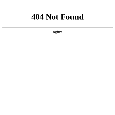
网站地图
文化衫定做分类
首页
工装
工服
西装
衬衫
职业装
工作服
T恤
企业服装
文化衫
关于我们
工装图片
工装加工厂家
西服定做
西服定制
商务西服厂家
西装订做