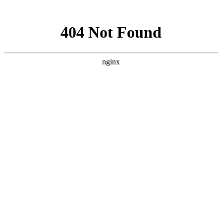
网站地图
您的位置：
首页
»
行业动态
> 正文
传统职业装已过时，通勤上班为一身的洋气职业装，成就职场俏
发布时间:2018-08-16 文章来源：
行业动态
作者:admin
这款夏季职业装工作服女短袖衬衫OL套装裙正装空姐制服职业
2017初秋新款职业女装上衣白色衬衣打底衫春秋春秋雪纺长袖
纯黑色夏季职业装女装套装裙ol正装女短袖美容师珠宝店售楼工
换季怎么可以少这样一件开衫，这件比较轻薄的款式，特别实用
裙子会比较害羞，特意选了比较透气得针织料，穿着这样的毛衣
松的，很遮肉显瘦，实穿性很强，夏秋都好穿，秋天也可以套在
连体裤已经成为街头的又一热点,它不仅表现出女生简约干练的
得更讨人喜欢